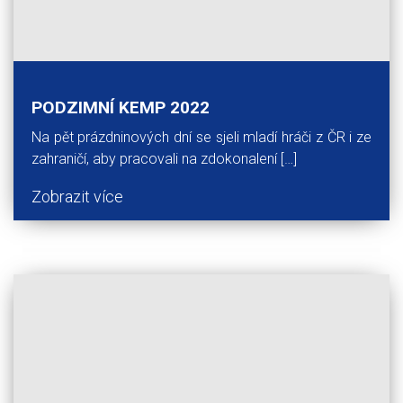
PODZIMNÍ KEMP 2022
Na pět prázdninových dní se sjeli mladí hráči z ČR i ze
zahraničí, aby pracovali na zdokonalení […]
Zobrazit více