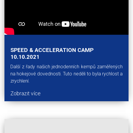
SPEED & ACCELERATION CAMP
10.10.2021
Další z řady našich jednodenních kempů zaměřených
na hokejové dovednosti. Tuto neděli to byla rychlost a
zrychlení.
Zobrazit více