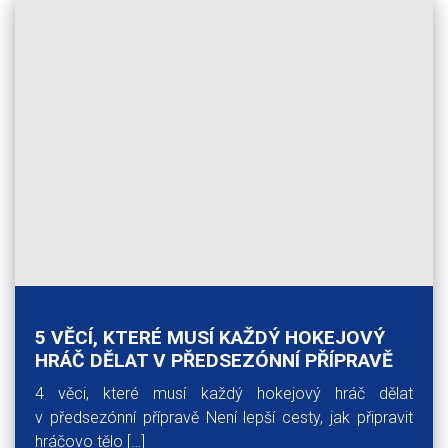
5 VĚCÍ, KTERÉ MUSÍ KAŽDÝ HOKEJOVÝ
HRÁČ DĚLAT V PŘEDSEZÓNNÍ PŘÍPRAVĚ
4 věci, které musí každý hokejový hráč dělat
v předsezónní přípravě Není lepší cesty, jak připravit
hráčovo tělo […]