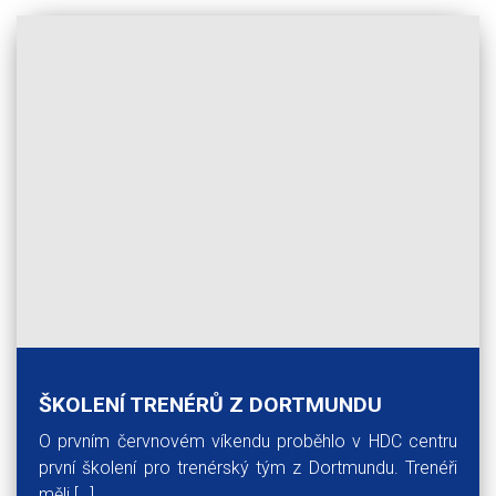
ŠKOLENÍ TRENÉRŮ Z DORTMUNDU
O prvním červnovém víkendu proběhlo v HDC centru
první školení pro trenérský tým z Dortmundu. Trenéři
měli […]