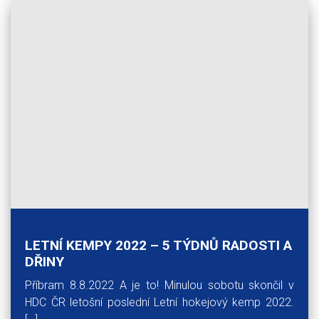
LETNÍ KEMPY 2022 – 5 TÝDNŮ RADOSTI A
DŘINY
Příbram 8.8.2022 A je to! Minulou sobotu skončil v
HDC ČR letošní poslední Letní hokejový kemp 2022.