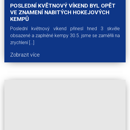
POSLEDNÍ KVĚTNOVÝ VÍKEND BYL OPĚT
VE ZNAMENÍ NABITÝCH HOKEJOVÝCH
KEMPŮ
Poslední květnový víkend přinesl hned 3 skvěle
obsazené a zaplněné kempy 30.5. jsme se zaměřili na
zrychlení […]
Zobrazit více