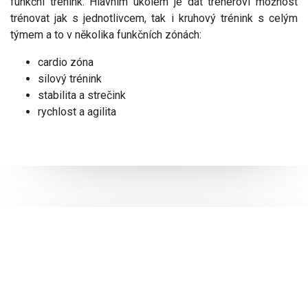
funkční trénink. Hlavním úkolem je dát trenérovi možnost
trénovat jak s jednotlivcem, tak i kruhový trénink s celým
týmem a to v několika funkčních zónách:
cardio zóna
silový trénink
stabilita a strečink
rychlost a agilita