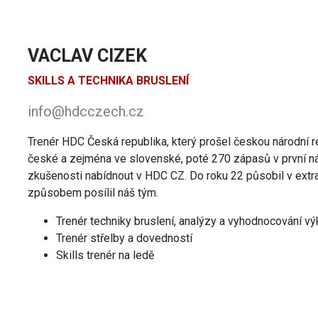
VACLAV CIZEK
SKILLS A TECHNIKA BRUSLENÍ
info@hdcczech.cz
Trenér HDC Česká republika, který prošel českou národní r
české a zejména ve slovenské, poté 270 zápasů v první nár
zkušenosti nabídnout v HDC CZ. Do roku 22 působil v ex
způsobem posílil náš tým.
Trenér techniky bruslení, analýzy a vyhodnocování v
Trenér střelby a dovedností
Skills trenér na ledě