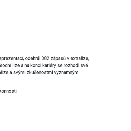
eprezentací, odehrál 382 zápasů v extralize,
odní lize a na konci kariéry se rozhodl své
tralize a svými zkušenostmi významným
ýkonnosti